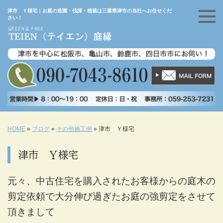
津市 Ｙ様宅｜お庭の造園・伐採・植栽は三重県津市の当社へお任せくだ
さい！
HOME
»
ブログ
»
その他施工例
»
津市 Ｙ様宅
津市 Ｙ様宅
元々、中古住宅を購入されたお客様からの庭木の
剪定依頼で大分伸び過ぎたお庭の強剪定をさせて
頂きまして