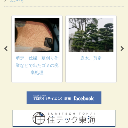
つぶやき
ロッ
垢な
剪定、伐採、草刈り作
庭木、剪定
業などで出たゴミの廃
棄処理