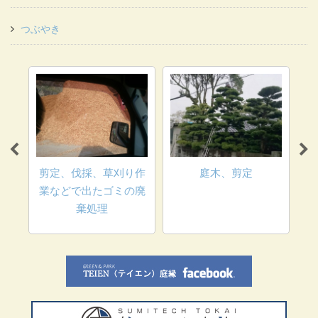
つぶやき
ロッ
垢な
剪定、伐採、草刈り作
庭木、剪定
業などで出たゴミの廃
棄処理