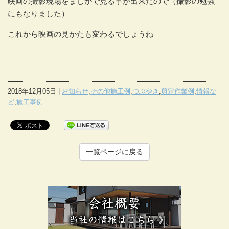
映画の撮影現場をまじかで見る事が出来たので（撮影の勉強
にもなりました）
これから映画の見かたも変わるでしょうね
2018年12月05日 |
お知らせ
,
その他施工例
,
つぶやき
,
剪定作業例
,
情報な
ど
,
施工事例
一覧ページに戻る