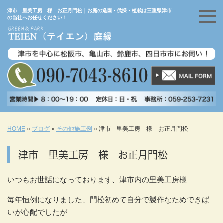
津市 里美工房 様 お正月門松｜お庭の造園・伐採・植栽は三重県津市
の当社へお任せください！
HOME
»
ブログ
»
その他施工例
»
津市 里美工房 様 お正月門松
津市 里美工房 様 お正月門松
いつもお世話になっております、津市内の里美工房様
毎年恒例になりました、門松初めて自分で製作なためできば
いが心配でしたが