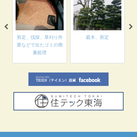
ロッ
垢な
剪定、伐採、草刈り作
庭木、剪定
業などで出たゴミの廃
棄処理